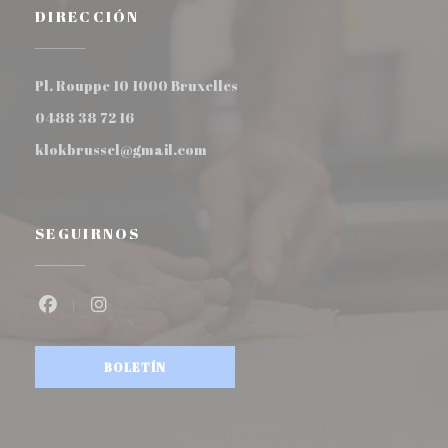
DIRECCIÓN
((abre en una nueva ventana)
Pl. Rouppe 10 1000 Bruxelles
0488 38 72 16
klokbrussel@gmail.com
SEGUIRNOS
Facebook ((abre en una nueva ventana))
Instagram ((abre en una nueva ventana)
BOLETÍN