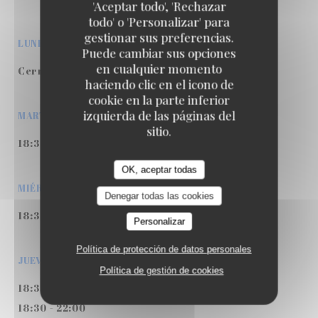
'Aceptar todo', 'Rechazar
todo' o 'Personalizar' para
gestionar sus preferencias.
LUNES
Puede cambiar sus opciones
en cualquier momento
Cerrado
haciendo clic en el icono de
cookie en la parte inferior
izquierda de las páginas del
MARTES
sitio.
18:30 - 22:00
OK, aceptar todas
MIÉRCOLES
Denegar todas las cookies
18:30 - 22:00
Personalizar
Política de protección de datos personales
JUEVES
Política de gestión de cookies
18:30 - 22:00
18:30 - 22:00