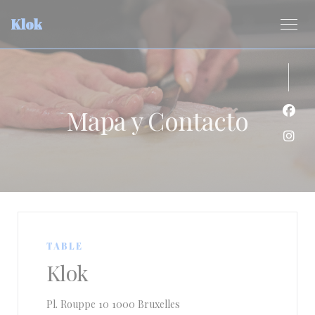
Personalización de sus opciones de cookies
Klok
Mapa y Contacto
Face
Inst
TABLE
Klok
((abre en una nueva ventana))
Pl. Rouppe 10 1000 Bruxelles