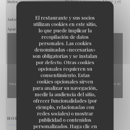
Station Anneessens. LIgne 3 et
Metro
4
El restaurante y sus socios
Arrêt Rouppe. Ligne 48
Autobús
utilizan cookies en este sitio,
Rouppe fontainas
Aparcamiento
lo que puede implicar la
recopilación de datos
personales. Las cookies
denominadas «necesarias»
son obligatorias y se instalan
por defecto. Otras cookies
opcionales requieren su
consentimiento. Estas
cookies opcionales sirven
Para mostrar el mapa interactivo de Waze, debe aceptar las cookies de
para analizar su navegación,
Waze Map (Google). Estas cookies pueden recopilar datos de
medir la audiencia del sitio,
navegación y ubicación.
Permitir
ofrecer funcionalidades (por
ejemplo, relacionadas con
redes sociales) o mostrar
HORARIO DE APERTURA
KLOK
publicidad o contenidos
personalizados. Haga clic en
Klok