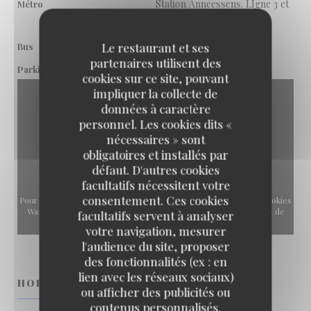
Station Anneessens. LIgne 3 et
Métro
4
Arrêt Rouppe. Ligne 48
Le restaurant et ses
Bus
partenaires utilisent des
Rouppe fontainas
Parking
cookies sur ce site, pouvant
impliquer la collecte de
données à caractère
personnel. Les cookies dits «
nécessaires » sont
obligatoires et installés par
défaut. D'autres cookies
facultatifs nécessitent votre
consentement. Ces cookies
Pour afficher la carte interactive Waze, vous devez accepter les cookies
Waze Map (Google). Ces cookies peuvent collecter des données de
facultatifs servent à analyser
navigation et de localisation.
Autoriser
votre navigation, mesurer
l'audience du site, proposer
des fonctionnalités (ex : en
lien avec les réseaux sociaux)
HORAIRES
KLOK
ou afficher des publicités ou
contenus personnalisés.