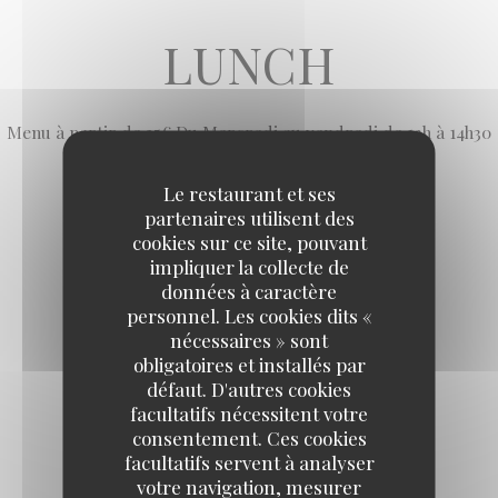
LUNCH
Menu à partir de 35€ Du Mercredi au vendredi de 12h à 14h30
et Samedi à partir de 65€ de 12h à 15h
Le restaurant et ses
partenaires utilisent des
cookies sur ce site, pouvant
impliquer la collecte de
données à caractère
personnel. Les cookies dits «
nécessaires » sont
obligatoires et installés par
défaut. D'autres cookies
facultatifs nécessitent votre
SOUPER
consentement. Ces cookies
facultatifs servent à analyser
votre navigation, mesurer