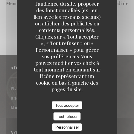
Menu dégustation à partir de 65€ Du mardi au samedi de
l'audience du site, proposer
des fonctionnalités (ex : en
18h30h à 21h45
lien avec les réseaux sociaux)
ou afficher des publicités ou
contenus personnalisés.
Klok
Cliquez sur « Tout accepter
», « Tout refuser » ou «
Personnaliser » pour gérer
vos préférences. Vous
pouvez modifier vos choix à
ADRESSE
tout moment en cliquant sur
l'icône représentant un
cookie en bas à gauche des
((ouvre une nouvelle fenêtre))
pages du site.
Pl. Rouppe 10 1000 Bruxelles
0488 38 72 16
Tout accepter
klokbrussel@gmail.com
Tout refuser
Personnaliser
NOUS SUIVRE