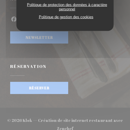
Politique de protection des données à caractère
personnel
Politique de gestion des cookies
Facebook ((ouvre une nouvelle fenêtre))
Instagram ((ouvre une nouvelle fenêtre))
NEWSLETTER
RÉSERVATION
RÉSERVER
© 2026 Klok — Création de site internet restaurant avec
((ouvre une nouvelle fenêtre
Zenchef